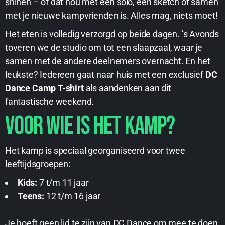
shinen – of dat nou met een solo, een sketch of samen
met je nieuwe kampvrienden is. Alles mag, niets moet!
Het eten is volledig verzorgd op beide dagen. ’s Avonds
toveren we de studio om tot een slaapzaal, waar je
samen met de andere deelnemers overnacht. En het
leukste? Iedereen gaat naar huis met een exclusief
DC
Dance Camp T-shirt
als aandenken aan dit
fantastische weekend.
Voor wie is het kamp?
Het kamp is speciaal georganiseerd voor twee
leeftijdsgroepen:
Kids:
7 t/m 11 jaar
Teens:
12 t/m 16 jaar
Je hoeft geen lid te zijn van DC Dance om mee te doen